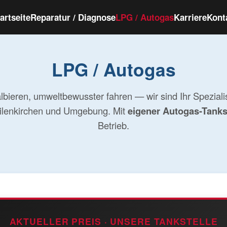
artseite
Reparatur / Diagnose
LPG / Autogas
Karriere
Kont
LPG / Autogas
lbieren, umweltbewusster fahren — wir sind Ihr Speziali
ilenkirchen und Umgebung. Mit
eigener Autogas-Tanks
Betrieb.
AKTUELLER PREIS · UNSERE TANKSTELLE