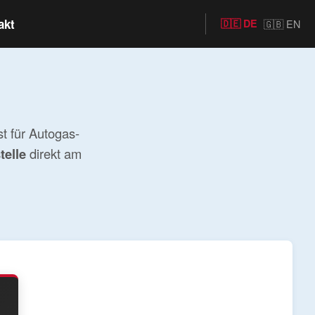
akt
🇩🇪 DE
🇬🇧 EN
st für Autogas-
telle
direkt am