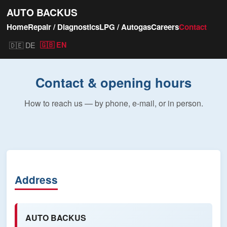
AUTO BACKUS
Home
Repair / Diagnostics
LPG / Autogas
Careers
Contact
🇩🇪 DE
🇬🇧 EN
Contact & opening hours
How to reach us — by phone, e-mail, or in person.
Address
AUTO BACKUS